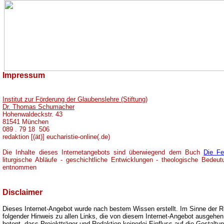
Impressum
Institut zur Förderung der Glaubenslehre (Stiftung)
Dr. Thomas Schumacher
Hohenwaldeckstr. 43
81541 München
089 . 79 18 506
redaktion [(ät)] eucharistie-online(.de)
Die Inhalte dieses Internetangebots sind überwiegend dem Buch
Die Fe
liturgische Abläufe - geschichtliche Entwicklungen - theologische Bede
entnommen
Disclaimer
Dieses Internet-Angebot wurde nach bestem Wissen erstellt. Im Sinne der Re
folgender Hinweis zu allen Links, die von diesem Internet-Angebot ausgehen
betont, dass Projektträger und Redaktion keinerlei Einfluss auf die Gestaltun